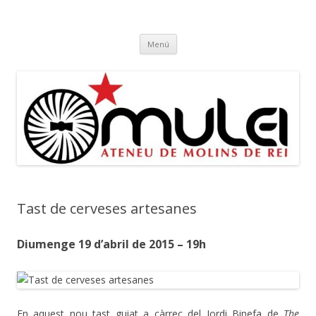
Ateneu Mulei
Ateneu Mulei de Molins de Rei
Vés
Menú
al
contingut
Tast de cerveses artesanes
Diumenge 19 d’abril de 2015 – 19h
En aquest nou tast guiat a càrrec del Jordi Binefa de
The