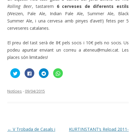
Rolling Beer
, tastarem
6 cerveses de diferents estils
(Weizen, Pale Ale, Indian Pale Ale, Summer Ale, Black
Summer Ale, i una cervesa amb pinyes d’avet!) fetes per 5
cerveseres catalanes.
El preu del tast serà de 8€ pels socis i 10€ pels no socis. Us
podeu apuntar enviant un correu a ateneu@mulei.cat. Les
places són limitades!
F
C
C
C
e
l
l
l
u
i
i
i
c
c
c
c
l
k
k
k
i
t
t
t
Notícies
-
09/04/2015
c
o
o
o
p
s
s
s
e
h
h
h
r
a
a
a
c
r
r
r
o
e
e
e
m
o
o
o
p
n
n
n
a
F
T
W
r
a
e
h
Navegació
←
V Trobada de Casals i
KURTINSTANT’s Reload 2011-
t
c
l
a
i
e
e
t