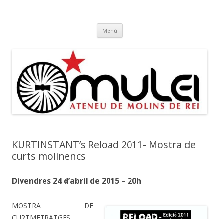
Ateneu Mulei
Ateneu Mulei de Molins de Rei
Vés
Menú
al
contingut
KURTINSTANT’s Reload 2011- Mostra de
curts molinencs
Divendres 24 d’abril de 2015 – 20h
MOSTRA DE
CURTMETRATGES