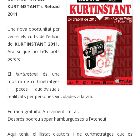
KURTINSTANT’s Reload
2011
Una nova oportunitat per
veure els curts de l’edició
del
KURTINSTANT 2011.
Ara si que no te’ls pots
perdre!
El
Kur
tinstant
és una
mostra de curtmetratges
i peces audiovisuals
realitzats per persones vinculades a la vila.
Entrada gratuïta. Aforament limitat.
Després podreu sopar hamburgueses a l’Ateneu!
Aquí teniu el llistat d’autors i de curtmetratges que es