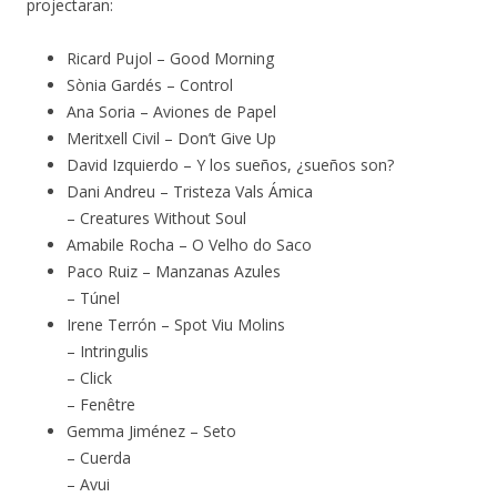
projectaran:
Ricard Pujol – Good Morning
Sònia Gardés – Control
Ana Soria – Aviones de Papel
Meritxell Civil – Don’t Give Up
David Izquierdo – Y los sueños, ¿sueños son?
Dani Andreu – Tristeza Vals Ámica
– Creatures Without Soul
Amabile Rocha – O Velho do Saco
Paco Ruiz – Manzanas Azules
– Túnel
Irene Terrón – Spot Viu Molins
– Intringulis
– Click
– Fenêtre
Gemma Jiménez – Seto
– Cuerda
– Avui