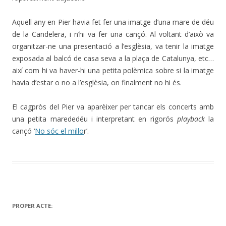
Aquell any en Pier havia fet fer una imatge d’una mare de déu
de la Candelera, i n’hi va fer una cançó. Al voltant d’això va
organitzar-ne una presentació a l’esglèsia, va tenir la imatge
exposada al balcó de casa seva a la plaça de Catalunya, etc…
així com hi va haver-hi una petita polèmica sobre si la imatge
havia d’estar o no a l’esglèsia, on finalment no hi és.
El cagpròs del Pier va aparèixer per tancar els concerts amb
una petita marededéu i interpretant en rigorós
playback
la
cançó ‘
No sóc el millo
r’.
PROPER ACTE: