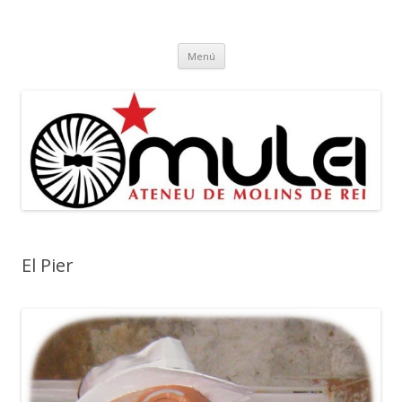
Ateneu Mulei
Ateneu Mulei de Molins de Rei
Vés
Menú
al
contingut
El Pier