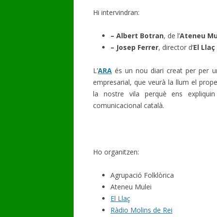
Hi intervindran:
– Albert Botran
, de l’
Ateneu Mu
– Josep Ferrer
, director d’
El Llaç
L’
ARA
és un nou diari creat per per un
empresarial, que veurà la llum el pro
la nostre vila perquè ens expliqui
comunicacional català.
Ho organitzen:
Agrupació Folklòrica
Ateneu Mulei
El Llaç
Ràdio Molins de Rei