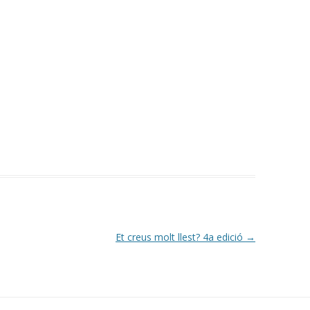
Et creus molt llest? 4a edició
→