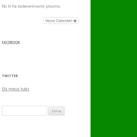
No hi ha esdeveniments pròxims.
Veure Calendari
FACEBOOK
TWITTER
Els meus tuits
Cerca: