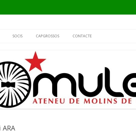
Vés
al
SOCIS
CAPGROSSOS
CONTACTE
contingut
INFORMACIÓ
ELS CAPGROSSOS
PER QUÈ SÓC DEL MULEI?
EL FUSTER
FORMULARI DE SOCI
L’ALCALDE
EL PIER
i ARA