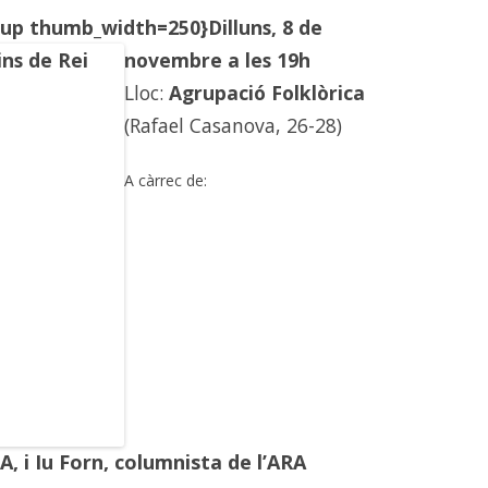
up thumb_width=250}
Dilluns, 8 de
novembre a les 19h
Lloc:
Agrupació Folklòrica
(Rafael Casanova, 26-28)
A càrrec de:
A, i
Iu Forn
, columnista de l’ARA