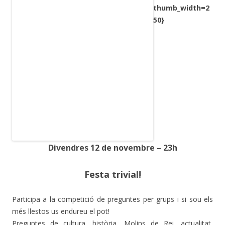
thumb_width=2
50}
Divendres 12 de novembre – 23h
Festa trivial!
Participa a la competició de preguntes per grups i si sou els
més llestos us endureu el pot!
Preguntes de cultura, història, Molins de Rei, actualitat,