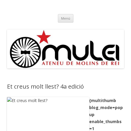
Ateneu Mulei
Ateneu Mulei de Molins de Rei
Vés
Menú
al
contingut
Et creus molt llest? 4a edició
{multithumb
blog_mode=pop
up
enable_thumbs
=1