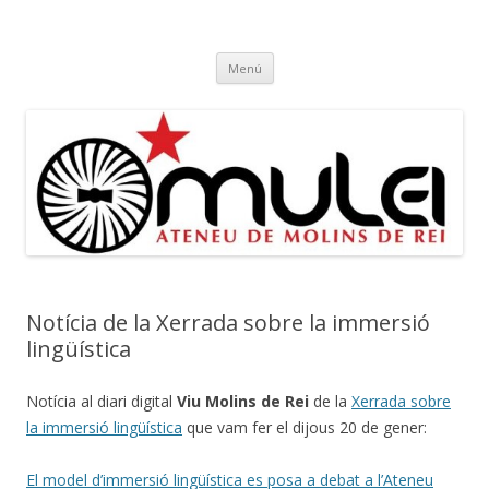
Ateneu Mulei
Ateneu Mulei de Molins de Rei
Vés
Menú
al
contingut
Notícia de la Xerrada sobre la immersió
lingüística
Notícia al diari digital
Viu Molins de Rei
de la
Xerrada sobre
la immersió lingüística
que vam fer el dijous 20 de gener:
El model d’immersió lingüística es posa a debat a l’Ateneu