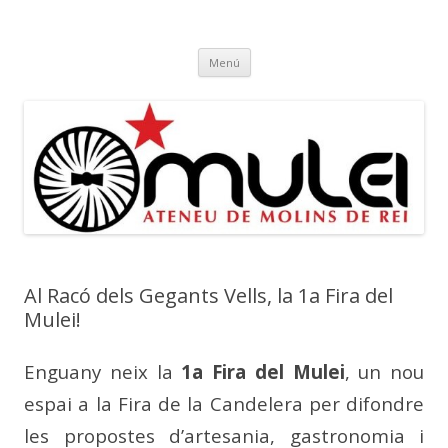
Ateneu Mulei
Ateneu Mulei de Molins de Rei
Vés
Menú
al
contingut
Al Racó dels Gegants Vells, la 1a Fira del
Mulei!
Enguany neix la
1a Fira del Mulei
, un nou
espai a la Fira de la Candelera per difondre
les propostes d’artesania, gastronomia i