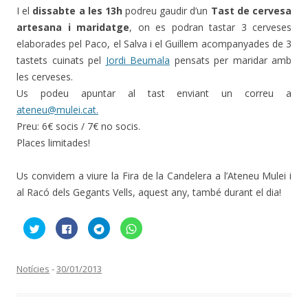
I el
dissabte a les 13h
podreu gaudir d’un
Tast de cervesa
artesana i maridatge
, on es podran tastar 3 cerveses
elaborades pel Paco, el Salva i el Guillem acompanyades de 3
tastets cuinats pel
Jordi Beumala
pensats per maridar amb
les cerveses.
Us podeu apuntar al tast enviant un correu a
ateneu@mulei.cat.
Preu: 6€ socis / 7€ no socis.
Places limitades!
Us convidem a viure la Fira de la Candelera a l’Ateneu Mulei i
al Racó dels Gegants Vells, aquest any, també durant el dia!
F
C
C
C
e
l
l
l
u
i
i
i
c
c
c
c
l
k
k
k
i
t
t
t
Notícies
-
30/01/2013
c
o
o
o
p
s
s
s
e
h
h
h
r
a
a
a