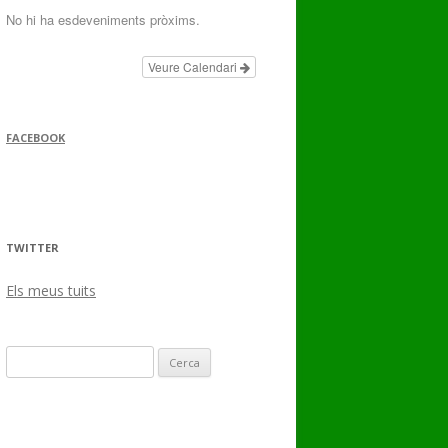
No hi ha esdeveniments pròxims.
Veure Calendari
FACEBOOK
TWITTER
Els meus tuits
Cerca: