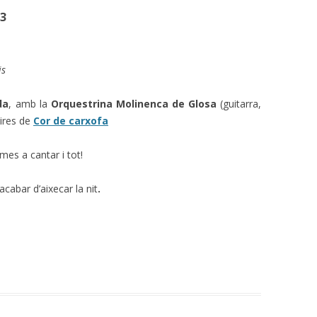
13
is
da
, amb la
Orquestrina Molinenca de Glosa
(guitarra,
aires de
Cor de carxofa
imes a cantar i tot!
cabar d’aixecar la nit
.