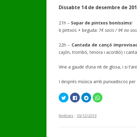
Dissabte 14 de desembre de 20
GALERIA DE VÍDEOS
21h –
Sopar de pintxos boníssims
!
6 pintxos + beguda:
7€ socis / 9€ no soc
22h –
Cantada de cançó improvisa
cajón, trombó, tenora i acordió) i cant
Vine a gaudir d’una nit de glosa, i si t’an
I després música amb punxadiscos per a
F
C
C
C
e
l
l
l
u
i
i
i
c
c
c
c
l
k
k
k
i
t
t
t
Notícies
-
10/12/2013
c
o
o
o
p
s
s
s
e
h
h
h
r
a
a
a
c
r
r
r
o
e
e
e