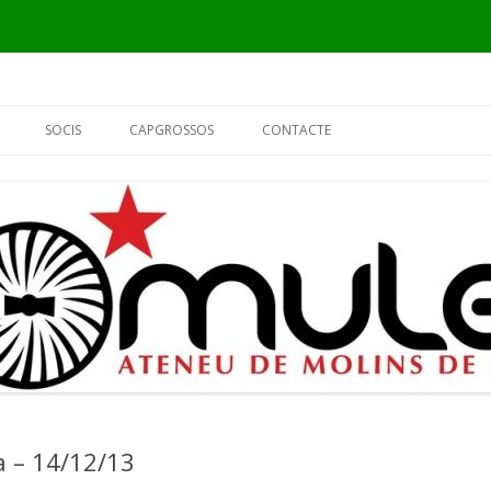
Vés
al
SOCIS
CAPGROSSOS
CONTACTE
contingut
INFORMACIÓ
ELS CAPGROSSOS
PER QUÈ SÓC DEL MULEI?
EL FUSTER
FORMULARI DE SOCI
L’ALCALDE
EL PIER
a – 14/12/13