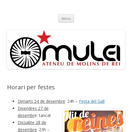
Ateneu Mulei
Ateneu Mulei de Molins de Rei
Vés
Menú
al
contingut
Horari per festes
Dimarts 24 de desembre
: 24h –
Festa del Gall
Divendres 27 de
desembr
e: tancat
Dissabte 28 de
desembre
: 23h –