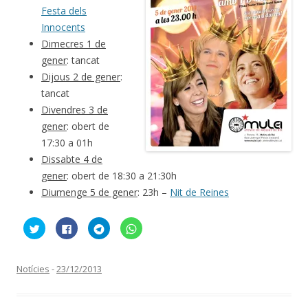
Festa dels
Innocents
Dimecres 1 de
gener
: tancat
Dijous 2 de gener
:
tancat
Divendres 3 de
gener
: obert de
17:30 a 01h
Dissabte 4 de
gener
: obert de 18:30 a 21:30h
Diumenge 5 de gener
: 23h –
Nit de Reines
F
C
C
C
e
l
l
l
u
i
i
i
c
c
c
c
l
k
k
k
i
t
t
t
Notícies
-
23/12/2013
c
o
o
o
p
s
s
s
e
h
h
h
r
a
a
a