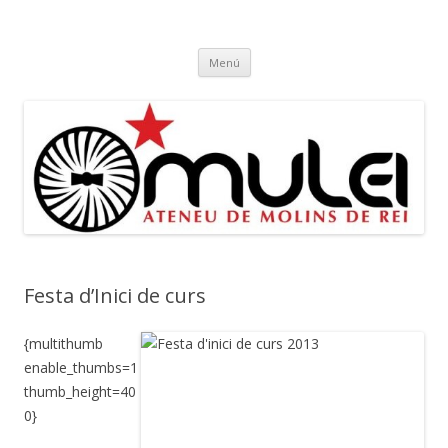
Ateneu Mulei
Ateneu Mulei de Molins de Rei
Vés
Menú
al
contingut
Festa d’Inici de curs
{multithumb
enable_thumbs=1
thumb_height=40
0}