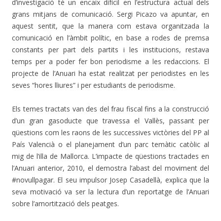
d’investigació té un encaix difícil en l’estructura actual dels
grans mitjans de comunicació. Sergi Picazo va apuntar, en
aquest sentit, que la manera com estava organitzada la
comunicació en l’àmbit polític, en base a rodes de premsa
constants per part dels partits i les institucions, restava
temps per a poder fer bon periodisme a les redaccions. El
projecte de l’Anuari ha estat realitzat per periodistes en les
seves “hores lliures” i per estudiants de periodisme.
Els temes tractats van des del frau fiscal fins a la construcció
d’un gran gasoducte que travessa el Vallès, passant per
qüestions com les raons de les successives victòries del PP al
País Valencià o el planejament d’un parc temàtic catòlic al
mig de l’illa de Mallorca. L’impacte de qüestions tractades en
l’Anuari anterior, 2010, el demostra l’abast del moviment del
#novullpagar. El seu impulsor Josep Casadellà, explica que la
seva motivació va ser la lectura d’un reportatge de l’Anuari
sobre l’amortització dels peatges.