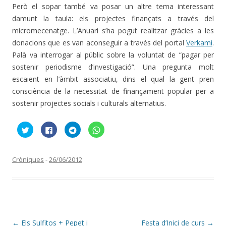
Però el sopar també va posar un altre tema interessant
damunt la taula: els projectes finançats a través del
micromecenatge. L’Anuari s’ha pogut realitzar gràcies a les
donacions que es van aconseguir a través del portal
Verkami
.
Palà va interrogar al públic sobre la voluntat de “pagar per
sostenir periodisme d’investigació”. Una pregunta molt
escaient en l’àmbit associatiu, dins el qual la gent pren
consciència de la necessitat de finançament popular per a
sostenir projectes socials i culturals alternatius.
F
C
C
C
e
l
l
l
u
i
i
i
c
c
c
c
l
k
k
k
i
t
t
t
Cròniques
-
26/06/2012
c
o
o
o
p
s
s
s
e
h
h
h
r
a
a
a
c
r
r
r
o
e
e
e
m
o
o
o
p
n
n
n
a
F
T
W
r
a
e
h
Navegació
←
Els Sulfitos + Pepet i
Festa d’Inici de curs
→
t
c
l
a