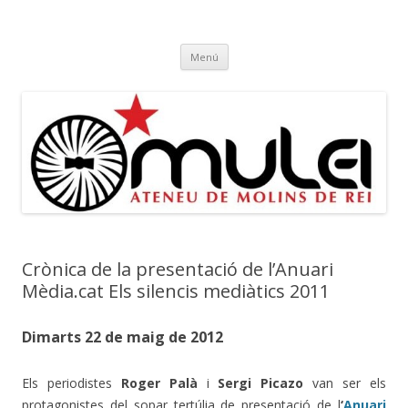
Ateneu Mulei
Ateneu Mulei de Molins de Rei
Vés
Menú
al
contingut
Crònica de la presentació de l’Anuari
Mèdia.cat Els silencis mediàtics 2011
Dimarts 22 de maig de 2012
Els periodistes
Roger Palà
i
Sergi Picazo
van ser els
protagonistes del sopar tertúlia de presentació de l
‘
Anuari