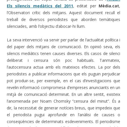
Els silencis medàtics del 2011
, editat per
Mèdia.cat
,
l’Observatori crític dels mitjans. Aquest document recull el
treball de diversos periodistes que aborden temàtiques
silenciades, amb l’objectiu d’abocar-hi llum.
La seva intervenció va servir per parlar de l’actualitat política i
del paper dels mitjans de comunicació. En opinió seva, els
silencis mediàtics tenen causes diverses. Els casos de silenci
deliberat i censura són poc habituals. Tanmateix,
l’autocensura actua amb els mateixos efectes. La por dels
periodistes a publicar informacions que els puguin perjudicar
pot produir-se, per exemple, en el cas d’investigacions que
revelin informació compromesa d’empreses anunciants en un
mitjà de comunicació determinat. En un altre sentit, existeix
l’anomenada per Noam Chomsky “censura del minut”. És a
dir, la necessitat de generar notícies breus, que impedeix que
el periodista pugui aprofundir en l’anàlisi de causes o
conseqüències de determinats esdeveniments. El periodisme