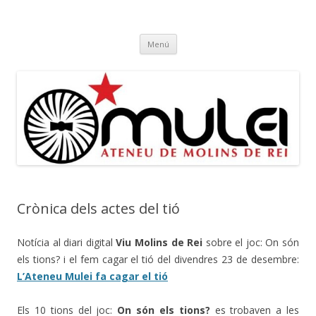
Ateneu Mulei
Ateneu Mulei de Molins de Rei
Vés
Menú
al
contingut
Crònica dels actes del tió
Notícia al diari digital
Viu Molins de Rei
sobre el joc: On són
els tions? i el fem cagar el tió del divendres 23 de desembre:
L’Ateneu Mulei fa cagar el tió
Els 10 tions del joc:
On són els tions?
es trobaven a les