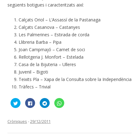
següents botigues i caracteritzats així:
Calçats Oriol – L’Assassí de la Pastanaga
Calçats Casanova – Castanyes
Les Palmerines – Estirada de corda
Llibreria Barba – Pipa
Joan Campmajó – Carnet de soci
Rellotgeria J. Monfort – Estelada
Casa de la Bijuteria – Ulleres
Juvenil – Bigoti
Teixits Pla – Xapa de la Consulta sobre la Independència
Tràfecs – Trivial
F
C
C
C
e
l
l
l
u
i
i
i
c
c
c
c
l
k
k
k
i
t
t
t
Cròniques
-
29/12/2011
c
o
o
o
p
s
s
s
e
h
h
h
r
a
a
a