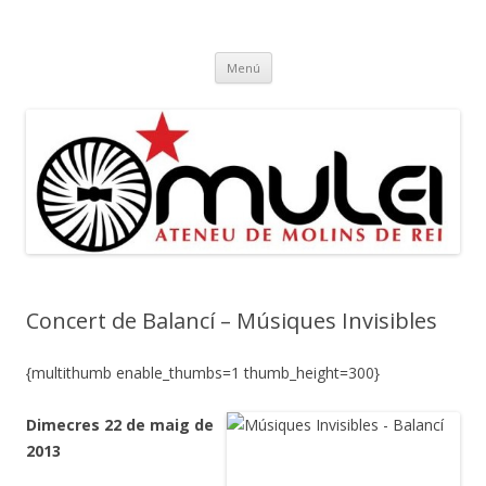
Ateneu Mulei
Ateneu Mulei de Molins de Rei
Vés
Menú
al
contingut
Concert de Balancí – Músiques Invisibles
{multithumb enable_thumbs=1 thumb_height=300}
Dimecres 22 de maig de
2013