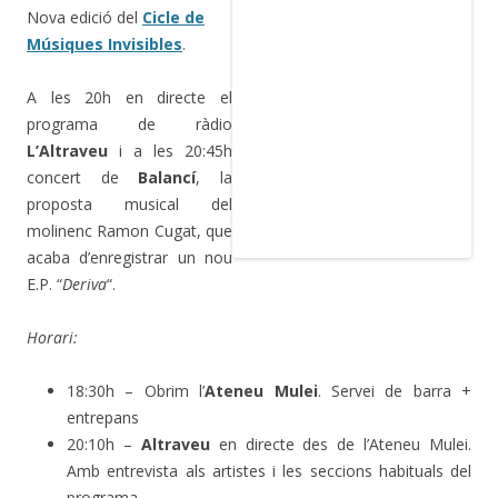
Nova edició del
Cicle de
Músiques Invisibles
.
A les 20h en directe el
programa de ràdio
L’Altraveu
i a les 20:45h
concert de
Balancí
, la
proposta musical del
molinenc Ramon Cugat, que
acaba d’enregistrar un nou
E.P. “
Deriva
“.
Horari:
18:30h – Obrim l’
Ateneu Mulei
. Servei de barra +
entrepans
20:10h –
Altraveu
en directe des de l’Ateneu Mulei.
Amb entrevista als artistes i les seccions habituals del
programa.