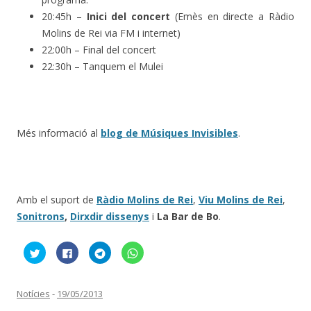
20:45h –
Inici del concert
(Emès en directe a Ràdio
Molins de Rei via FM i internet)
22:00h – Final del concert
22:30h – Tanquem el Mulei
Més informació al
blog de Músiques Invisibles
.
Amb el suport de
Ràdio Molins de Rei
,
Viu Molins de Rei
,
Sonitrons
,
Dirxdir dissenys
i
La Bar de Bo
.
F
C
C
C
e
l
l
l
u
i
i
i
c
c
c
c
l
k
k
k
i
t
t
t
Notícies
-
19/05/2013
c
o
o
o
p
s
s
s