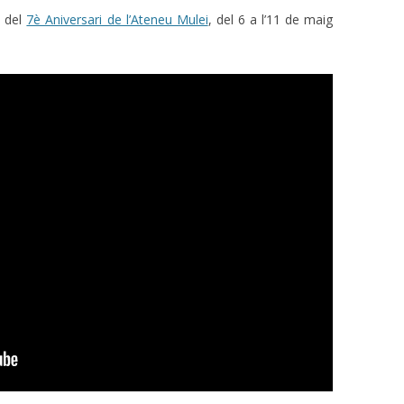
s del
7è Aniversari de l’Ateneu Mulei
, del 6 a l’11 de maig