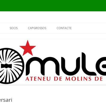
Vés
al
SOCIS
CAPGROSSOS
CONTACTE
contingut
INFORMACIÓ
ELS CAPGROSSOS
PER QUÈ SÓC DEL MULEI?
EL FUSTER
FORMULARI DE SOCI
L’ALCALDE
EL PIER
rsari