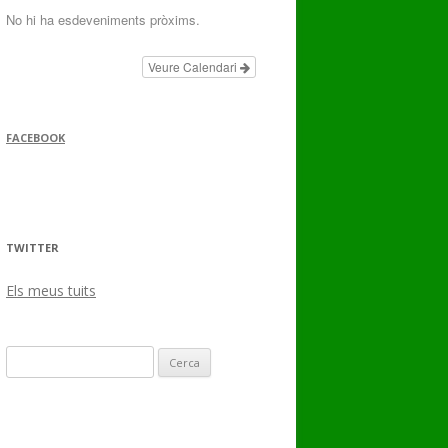
No hi ha esdeveniments pròxims.
Veure Calendari
FACEBOOK
TWITTER
Els meus tuits
Cerca: