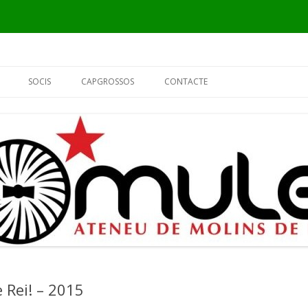
Vés
al
SOCIS
CAPGROSSOS
CONTACTE
contingut
INFORMACIÓ
ELS CAPGROSSOS
PER QUÈ SÓC DEL MULEI?
EL FUSTER
FORMULARI DE SOCI
L’ALCALDE
EL PIER
 Rei! – 2015