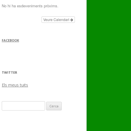
No hi ha esdeveniments pròxims.
Veure Calendari
FACEBOOK
TWITTER
Els meus tuits
Cerca: