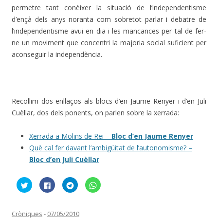
permetre tant conèixer la situació de l’independentisme
d’ençà dels anys noranta com sobretot parlar i debatre de
l’independentisme avui en dia i les mancances per tal de fer-
ne un moviment que concentri la majoria social suficient per
aconseguir la independència.
Recollim dos enllaços als blocs d’en Jaume Renyer i d’en Juli
Cuèllar, dos dels ponents, on parlen sobre la xerrada:
Xerrada a Molins de Rei –
Bloc d’en Jaume Renyer
Què cal fer davant l’ambigüitat de l’autonomisme? –
Bloc d’en Juli Cuèllar
F
C
C
C
e
l
l
l
u
i
i
i
c
c
c
c
l
k
k
k
i
t
t
t
Cròniques
-
07/05/2010