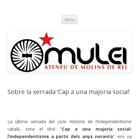
Ateneu Mulei
Ateneu Mulei de Molins de Rei
Vés
Menú
al
contingut
Sobre la xerrada ‘Cap a una majoria social’
La última xerrada del cicle Història de l’independentisme
català, sota el títol “
Cap a una majoria social:
l’independentisme a partir dels anys noranta
“, ens va