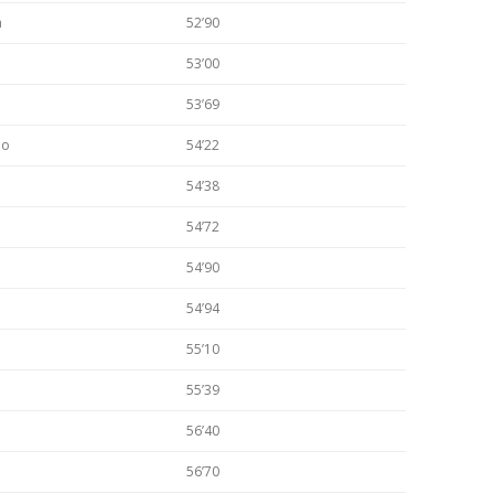
a
52’90
53’00
53’69
io
54’22
54’38
54’72
54’90
54’94
55’10
55’39
56’40
56’70