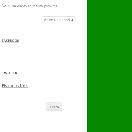
No hi ha esdeveniments pròxims.
Veure Calendari
FACEBOOK
TWITTER
Els meus tuits
Cerca: