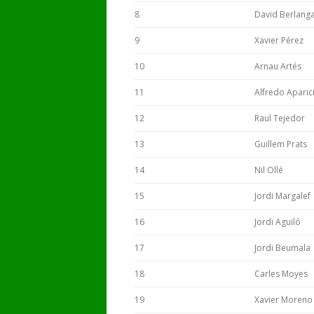
8
David Berlang
9
Xavier Pérez
10
Arnau Artés
11
Alfredo Aparic
12
Raul Tejedor
13
Guillem Prats
14
Nil Ollé
15
Jordi Margalef
16
Jordi Aguiló
17
Jordi Beumala
18
Carles Moyes
19
Xavier Moreno