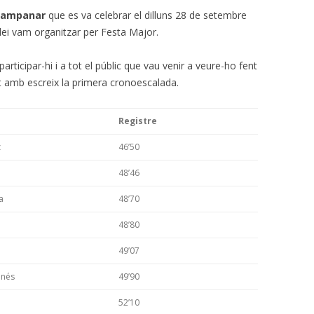
 campanar
que es va celebrar el dilluns 28 de setembre
lei vam organitzar per Festa Major.
articipar-hi i a tot el públic que vau venir a veure-ho fent
 amb escreix la primera cronoescalada.
Registre
z
46’50
48’46
a
48’70
48’80
49’07
anés
49’90
52’10