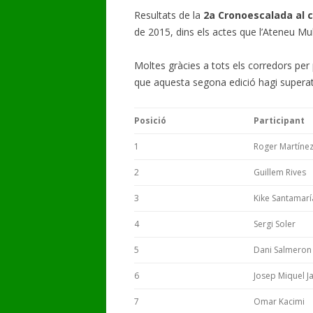
Resultats de la
2a Cronoescalada al
GALERIA DE VÍDEOS
de 2015, dins els actes que l’Ateneu Mu
Moltes gràcies a tots els corredors per p
que aquesta segona edició hagi superat
Posició
Participant
1
Roger Martíne
2
Guillem Rives
3
Kike Santamarí
4
Sergi Soler
5
Dani Salmeron
6
Josep Miquel J
7
Omar Kacimi