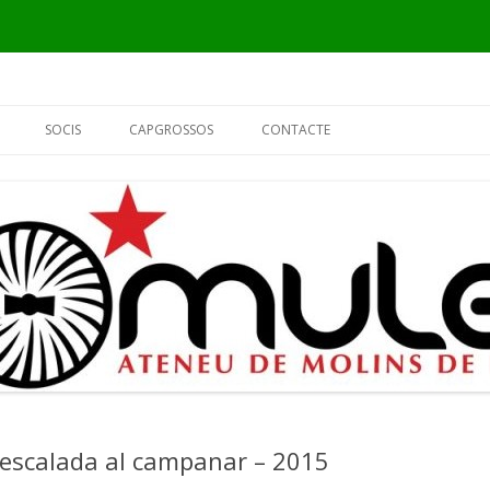
Vés
al
SOCIS
CAPGROSSOS
CONTACTE
contingut
INFORMACIÓ
ELS CAPGROSSOS
PER QUÈ SÓC DEL MULEI?
EL FUSTER
FORMULARI DE SOCI
L’ALCALDE
EL PIER
oescalada al campanar – 2015