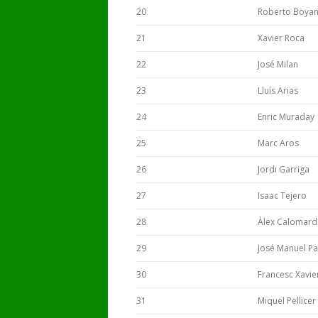
20
Roberto Boya
21
Xavier Roca
22
José Milan
23
Lluís Arias
24
Enric Muraday
25
Marc Aros
26
Jordi Garriga
27
Isaac Tejero
28
Àlex Calomar
29
José Manuel P
30
Francesc Xavie
31
Miquel Pellicer