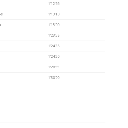
s
1’12’66
ós
1’13’10
a
1’15’00
1’23’58
1’24’38
1’24’50
1’28’55
1’30’90