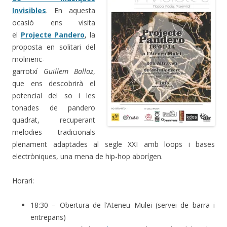
Invisibles
. En aquesta
ocasió ens visita
el
Projecte Pandero
, la
proposta en solitari del
molinenc-
garrotxí
Guillem Ballaz
,
que ens descobrirà el
potencial del so i les
tonades de pandero
quadrat, recuperant
melodies tradicionals
plenament adaptades al segle XXI amb loops i bases
electròniques, una mena de hip-hop aborígen.
Horari:
18:30 – Obertura de l’Ateneu Mulei (servei de barra i
entrepans)