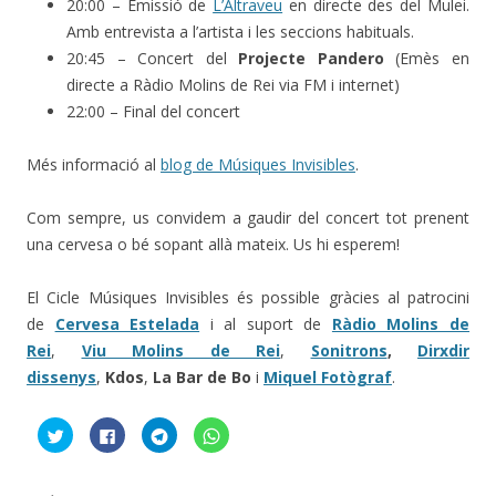
20:00 – Emissió de
L’Altraveu
en directe des del Mulei.
Amb entrevista a l’artista i les seccions habituals.
20:45 – Concert del
Projecte Pandero
(Emès en
directe a Ràdio Molins de Rei via FM i internet)
22:00 – Final del concert
Més informació al
blog de Músiques Invisibles
.
Com sempre, us convidem a gaudir del concert tot prenent
una cervesa o bé sopant allà mateix. Us hi esperem!
El Cicle Músiques Invisibles és possible gràcies al patrocini
de
Cervesa Estelada
i al suport de
Ràdio Molins de
Rei
,
Viu Molins de Rei
,
Sonitrons
,
Dirxdir
dissenys
,
Kdos
,
La Bar de Bo
i
Miquel Fotògraf
.
F
C
C
C
e
l
l
l
u
i
i
i
c
c
c
c
l
k
k
k