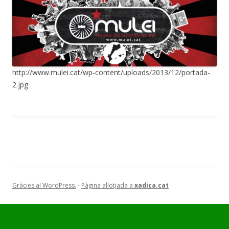
http://www.mulei.cat/wp-content/uploads/2013/12/portada-
2.jpg
Gràcies al WordPress.
-
Pàgina allotjada a
xadica.cat