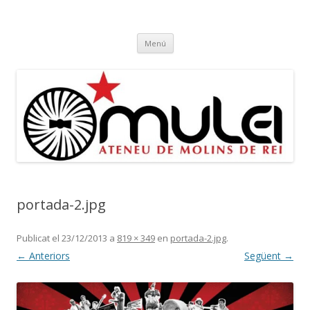
Ateneu Mulei
Ateneu Mulei de Molins de Rei
Vés
Menú
al
contingut
portada-2.jpg
Publicat el
23/12/2013
a
819 × 349
en
portada-2.jpg
.
← Anteriors
Següent →