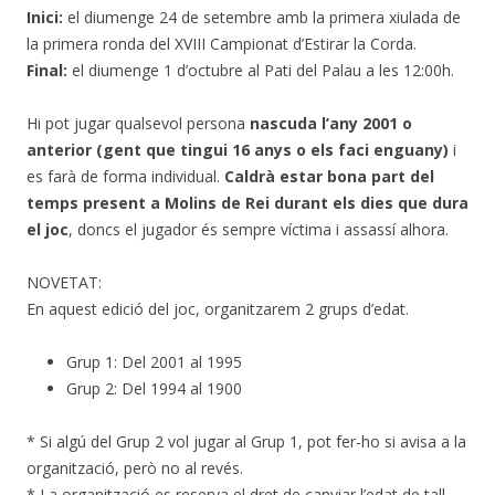
Inici:
el diumenge 24 de setembre amb la primera xiulada de
la primera ronda del XVIII Campionat d’Estirar la Corda.
Final:
el diumenge 1 d’octubre al Pati del Palau a les 12:00h.
Hi pot jugar qualsevol persona
nascuda l’any 2001 o
anterior (gent que tingui 16 anys o els faci enguany)
i
es farà de forma individual.
Caldrà estar bona part del
temps present a Molins de Rei durant els dies que dura
el joc
, doncs el jugador és sempre víctima i assassí alhora.
NOVETAT:
En aquest edició del joc, organitzarem 2 grups d’edat.
Grup 1: Del 2001 al 1995
Grup 2: Del 1994 al 1900
* Si algú del Grup 2 vol jugar al Grup 1, pot fer-ho si avisa a la
organització, però no al revés.
* La organització es reserva el dret de canviar l’edat de tall