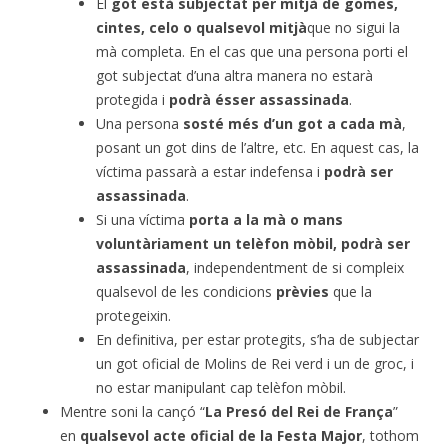
El
got està subjectat per mitjà de gomes,
cintes, celo o qualsevol mitjà
que no sigui la
mà completa. En el cas que una persona porti el
got subjectat d’una altra manera no estarà
protegida i
podrà ésser assassinada
.
Una persona
sosté més d’un got a cada mà
,
posant un got dins de l’altre, etc. En aquest cas, la
víctima passarà a estar indefensa i
podrà ser
assassinada
.
Si una víctima
porta a la mà o mans
voluntàriament un telèfon mòbil, podrà ser
assassinada
, independentment de si compleix
qualsevol de les condicions
prèvies
que la
protegeixin.
En definitiva, per estar protegits, s’ha de subjectar
un got oficial de Molins de Rei verd i un de groc, i
no estar manipulant cap telèfon mòbil.
Mentre soni la cançó “
La Presó del Rei de França
”
en
qualsevol acte oficial de la Festa Major
, tothom