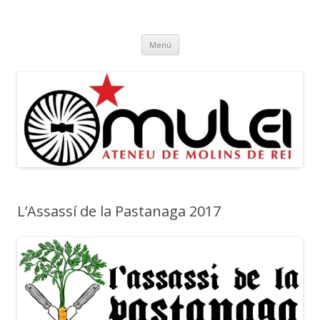
Ateneu Mulei
Ateneu Mulei de Molins de Rei
Vés
Menú
al
contingut
L’Assassí de la Pastanaga 2017