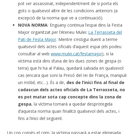
pot ser assassinat, independentment de si porta els
gots o qualsevol altre de les condicions anteriors (a
excepció de la norma que ve a continuació).
NOVA NORMA
: Enguany continua l’espai dins la Festa
Major organitzat per l’Ateneu Mulei:
La Terrasseta del
Pati de Festa Major
. Mentre s’estigui duent a terme
qualsevol dels actes oficials d’aquest espai (els podeu
consultar al web
www.mulei.cat/festamajor
), si la
víctima està dins d’una de les dues zones de gespa (o
terra) que hi ha al Palau, quedarà salvada en qualsevol
cas (encara que soni la Presó del rei de França, manipuli
un mòbil, etc…). És a dir,
des de l’inici fins al final de
cadascun dels actes oficials de La Terrasseta, no
es pot matar sota cap concepte dins la zona de
gespa
, la víctima tornarà a quedar desprotegida
d’aquesta norma quan finalitzi qualsevol dels actes, i
fins a l’inici del següent.
Un cop comès el crim, la víctima passarà a estar eliminada