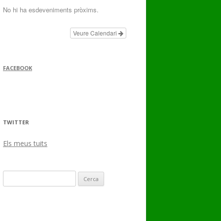
No hi ha esdeveniments pròxims.
Veure Calendari
FACEBOOK
TWITTER
Els meus tuits
Cerca: