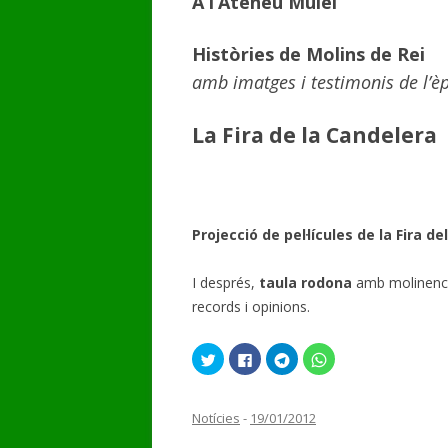
A l’Ateneu Mulei
Històries de Molins de Rei
amb imatges i testimonis de l’è
La Fira de la Candelera
Projecció de pel·lícules de la Fira de
I després,
taula rodona
amb molinencs 
records i opinions.
F
C
C
C
e
l
l
l
u
i
i
i
c
c
c
c
l
k
k
k
i
t
t
t
Notícies
-
19/01/2012
c
o
o
o
p
s
s
s