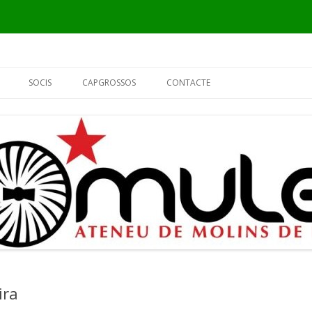
Vés
al
SOCIS
CAPGROSSOS
CONTACTE
contingut
INFORMACIÓ
ELS CAPGROSSOS
PER QUÈ SÓC DEL MULEI?
EL FUSTER
FORMULARI DE SOCI
L’ALCALDE
EL PIER
ira