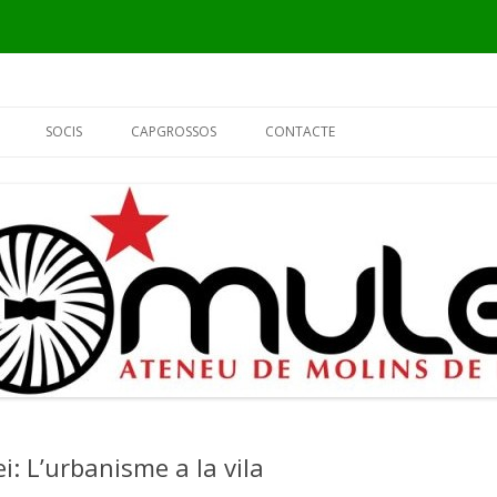
Vés
al
SOCIS
CAPGROSSOS
CONTACTE
contingut
INFORMACIÓ
ELS CAPGROSSOS
PER QUÈ SÓC DEL MULEI?
EL FUSTER
FORMULARI DE SOCI
L’ALCALDE
EL PIER
i: L’urbanisme a la vila