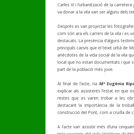
Carles III i l’urbanització de la carretera 
va donar a la vila van ser alguns dels te
Després es van projectar les fotografi
com són ara els carrers de la vila i es 
destacats. La presència d’alguns testim
principals canvis que el teixit urbà de 
anècdotes de la vida social de la vila q
local que no estan documentats i que si
part de la població més jove.
Al final de l’acte, na
Mª Eugènia Ripo
explicar als assistents l’estat en que e
restes que es varen trobar a les obr
destacant la importància de la trobal
construcció del Pont, com a cruïlla de 
A l’acte van assistir més d’una cinqua
més sessions del cicle “
Històries de Mol