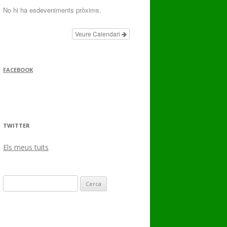
No hi ha esdeveniments pròxims.
Veure Calendari
FACEBOOK
TWITTER
Els meus tuits
Cerca: