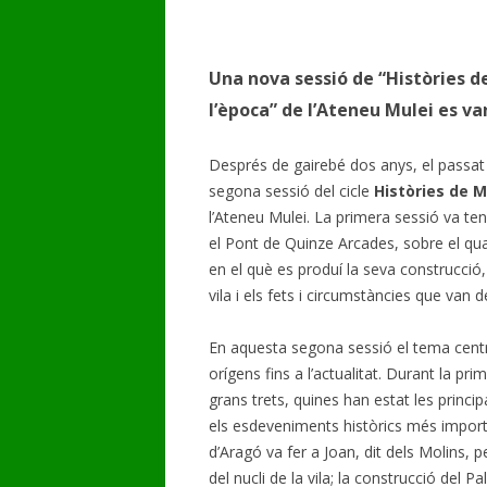
GALERIA DE VÍDEOS
Una nova sessió de “Històries d
l’època” de l’Ateneu Mulei es van
Després de gairebé dos anys, el passat 
segona sessió del cicle
Històries de M
l’Ateneu Mulei. La primera sessió va ten
el Pont de Quinze Arcades, sobre el qual
en el què es produí la seva construcció
vila i els fets i circumstàncies que van 
En aquesta segona sessió el tema central
orígens fins a l’actualitat. Durant la pr
grans trets, quines han estat les princ
els esdeveniments històrics més import
d’Aragó va fer a Joan, dit dels Molins, pe
del nucli de la vila; la construcció del 