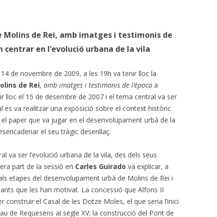
e Molins de Rei, amb imatges i testimonis de
 centrar en l’evolució urbana de la vila
14 de novembre de 2009, a les 19h va tenir lloc la
olins de Rei
,
amb imatges i testimonis de l’època
a
ir lloc el 15 de desembre de 2007 i el tema central va ser
 es va realitzar una exposició sobre el context històric
, el paper que va jugar en el desenvolupament urbà de la
desencadenar el seu tràgic desenllaç.
 va ser l’evolució urbana de la vila, des dels seus
imera part de la sessió en
Carles Guirado
va explicar, a
ipals etapes del desenvolupament urbà de Molins de Rei i
ants que les han motivat. La concessió que Alfons II
r construir el Casal de les Dotze Moles, el que seria l’inici
Palau de Requesens al segle XV; la construcció del Pont de