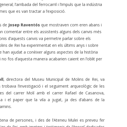
general; l’arribada del ferrocarril i l’impuls que la indústria
mes que es van tractar a l’exposició.
es de
Josep Raventós
que mostraven com eren abans i
van comentar entre els assistents alguns dels canvis més
onis d’aquests canvis va permetre parlar sobre els
Molins de Rei ha experimentat en els últims anys i sobre
ue han ajudat a conèixer alguns aspectes de la història
 no fos d’aquesta manera acabarien caient en l’oblit per
ll
, directora del Museu Municipal de Molins de Rei, va
s trobava l’investigació i el seguiment arqueològic de les
es del carrer Molí amb el carrer Rafael de Casanova,
la i el paper que la vila a jugat, ja des d’abans de la
camins.
ntena de persones, i des de l’Ateneu Mulei es preveu fer
ins de Rei, amb imatges i testimonis de l’època
” dedicades