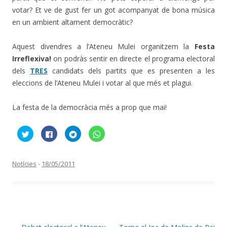
votar? Et ve de gust fer un got acompanyat de bona música
en un ambient altament democràtic?
Aquest divendres a l’Ateneu Mulei organitzem la
Festa
Irreflexiva!
on podràs sentir en directe el programa electoral
dels
TRES
candidats dels partits que es presenten a les
eleccions de l’Ateneu Mulei i votar al que més et plagui.
La festa de la democràcia més a prop que mai!
F
C
C
C
e
l
l
l
u
i
i
i
c
c
c
c
l
k
k
k
i
t
t
t
Notícies
-
18/05/2011
c
o
o
o
p
s
s
s
e
h
h
h
r
a
a
a
c
r
r
r
o
e
e
e
m
o
o
o
p
n
n
n
a
F
T
W
r
a
e
h