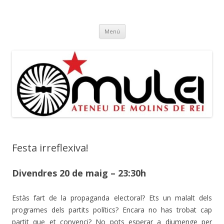
Ateneu Mulei
Ateneu Mulei de Molins de Rei
Vés
Menú
al
contingut
Festa irreflexiva!
Divendres 20 de maig – 23:30h
Estàs fart de la propaganda electoral? Ets un malalt dels
programes dels partits polítics? Encara no has trobat cap
partit que et convenci? No pots esperar a diumenge per