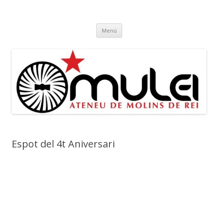
Ateneu Mulei
Ateneu Mulei de Molins de Rei
Vés
Menú
al
contingut
Espot del 4t Aniversari