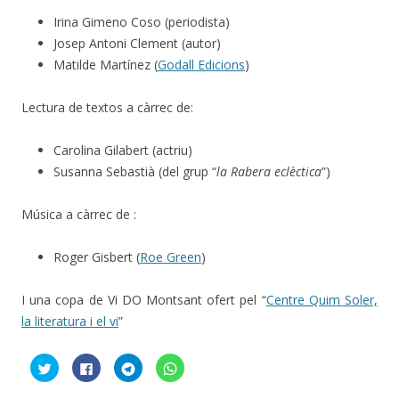
Irina Gimeno Coso (periodista)
Josep Antoni Clement (autor)
Matilde Martínez (
Godall Edicions
)
Lectura de textos a càrrec de:
Carolina Gilabert (actriu)
Susanna Sebastià (del grup “
la Rabera eclèctica
”)
Música a càrrec de :
Roger Gisbert (
Roe Green
)
I una copa de Vi DO Montsant ofert pel “
Centre Quim Soler,
la literatura i el vi
”
F
C
C
C
e
l
l
l
u
i
i
i
c
c
c
c