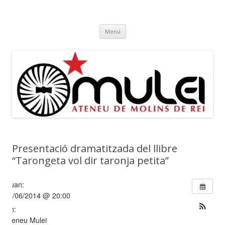
Ateneu Mulei
Ateneu Mulei de Molins de Rei
Vés
Menú
al
contingut
Presentació dramatitzada del llibre
“Tarongeta vol dir taronja petita”
Quan:
26/06/2014 @ 20:00
On:
Ateneu Mulei