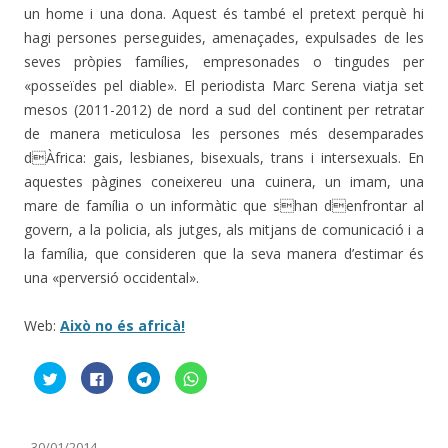
un home i una dona. Aquest és també el pretext perquè hi
hagi persones perseguides, amenaçades, expulsades de les
seves pròpies famílies, empresonades o tingudes per
«posseïdes pel diable». El periodista Marc Serena viatja set
mesos (2011-2012) de nord a sud del continent per retratar
de manera meticulosa les persones més desemparades
dÀfrica: gais, lesbianes, bisexuals, trans i intersexuals. En
aquestes pàgines coneixereu una cuinera, un imam, una
mare de família o un informàtic que shan denfrontar al
govern, a la policia, als jutges, als mitjans de comunicació i a
la família, que consideren que la seva manera d’estimar és
una «perversió occidental».
Web:
Això no és africà!
F
C
C
C
e
l
l
l
u
i
i
i
c
c
c
c
l
k
k
k
i
t
t
t
-
30/01/2014
c
o
o
o