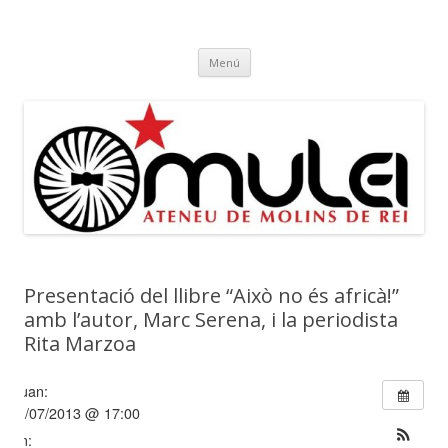
Ateneu Mulei
Ateneu Mulei de Molins de Rei
Vés
Menú
al
contingut
Presentació del llibre “Això no és africà!”
amb l’autor, Marc Serena, i la periodista
Rita Marzoa
Quan:
11/07/2013 @ 17:00
On: