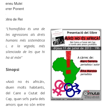
Ateneu Mulei
Carrer Ponent
15
Molins de Rei
“L’homofòbia és una de
les agressions als drets
humans més sistemàtica
i, a la vegada, més
silenciada de les que hi
ha al món”
Sinopsi
«Això no és africà!»,
diuen molts habitants,
del Caire a Ciutat del
Cap, quan se’ls parla dels
amors que no són entre