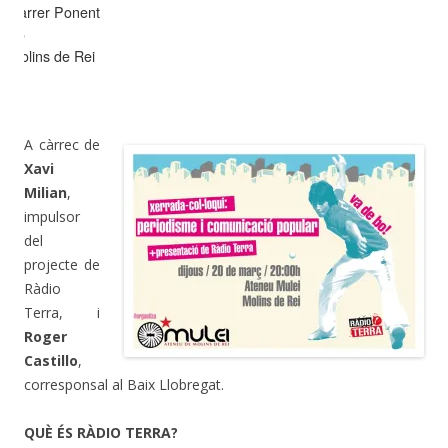
Carrer Ponent
15
Molins de Rei
A càrrec de
Xavi
Milian
,
impulsor
del
projecte de
Ràdio
Terra, i
Roger
Castillo
,
corresponsal al Baix Llobregat.
QUÈ ÉS RÀDIO TERRA?