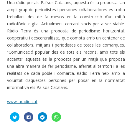
Una ràdio per als Països Catalans, aquesta és la proposta. Un
ampli grup de periodistes i persones col·laboradores es troba
treballant des de fa mesos en la construcció d’un mitjà
radiofònic digita. Actualment cercant socis per a ser viable.
Ràdio Terra és una proposta de periodisme horitzontal,
cooperatiu i descentralitzat, que compta amb un centenar de
col·laboradors, mitjans i periodistes de totes les comarques.
“Comunicació popular des de tots els racons, amb tots els
accents” aquesta és la proposta per un mitjà que proposa
una altra manera de fer periodisme, aferrat al territori i a les
realitats de cada poble i comarca. Ràdio Terra neix amb la
voluntat d’aquestes persones per posar en la normalitat
informativa els Països Catalans.
www.laradio.cat
F
C
C
C
e
l
l
l
u
i
i
i
c
c
c
c
l
k
k
k