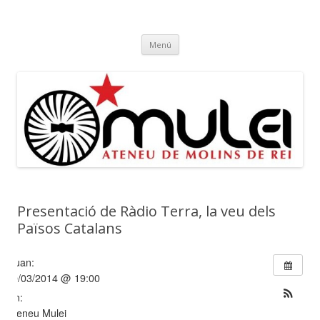
Ateneu Mulei
Ateneu Mulei de Molins de Rei
Vés
Menú
al
contingut
Presentació de Ràdio Terra, la veu dels
Països Catalans
Quan:
20/03/2014 @ 19:00
On:
Ateneu Mulei