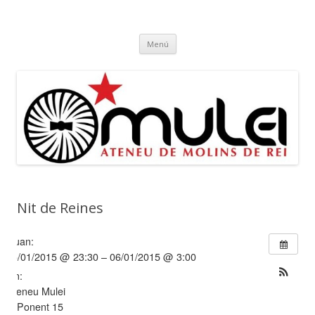
Ateneu Mulei
Ateneu Mulei de Molins de Rei
Vés
Menú
al
contingut
Nit de Reines
Quan:
05/01/2015 @ 23:30 – 06/01/2015 @ 3:00
On:
Ateneu Mulei
c/ Ponent 15