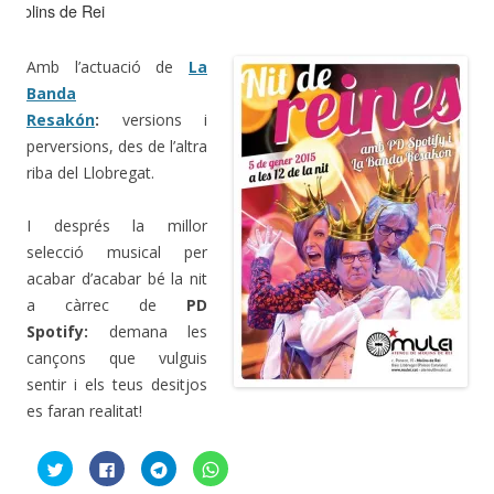
Molins de Rei
Amb l’actuació de
La
Banda
Resakón
:
versions i
perversions, des de l’altra
riba del Llobregat.
I després la millor
selecció musical per
acabar d’acabar bé la nit
a càrrec de
PD
Spotify:
demana les
cançons que vulguis
sentir i els teus desitjos
es faran realitat!
F
C
C
C
e
l
l
l
u
i
i
i