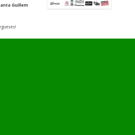
canta Guillem
urgueses!
 possible gràcies al patrocini de
Cervesa Estelada
i al
àdio Terra
,
Viu Molins de Rei
,
Sonitrons
,
Dirxdir
com/2015/03/04/14-de-marc-marcel-pich/