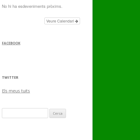
No hi ha esdeveniments pròxims.
Veure Calendari
FACEBOOK
TWITTER
Els meus tuits
Cerca: