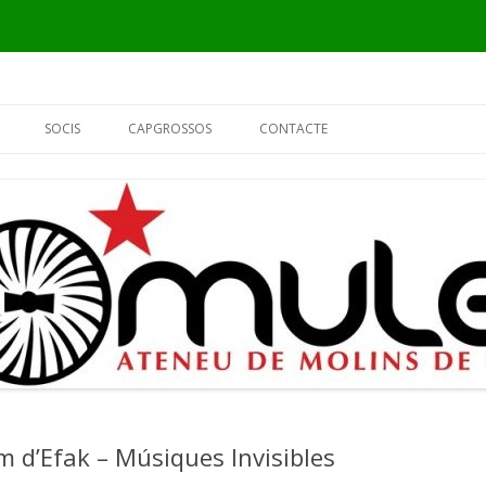
Vés
al
SOCIS
CAPGROSSOS
CONTACTE
contingut
INFORMACIÓ
ELS CAPGROSSOS
PER QUÈ SÓC DEL MULEI?
EL FUSTER
FORMULARI DE SOCI
L’ALCALDE
EL PIER
m d’Efak – Músiques Invisibles