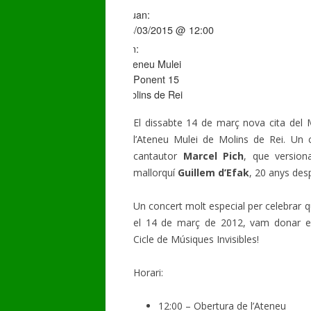
Quan:
14/03/2015 @ 12:00
GALERIA DE VÍDEOS
On:
Ateneu Mulei
c/ Ponent 15
Molins de Rei
El dissabte 14 de març nova cita del M
l’Ateneu Mulei de Molins de Rei. Un 
cantautor
Marcel Pich
, que version
mallorquí
Guillem d’Efak
, 20 anys des
Un concert molt especial per celebrar qu
el 14 de març de 2012, vam donar el 
Cicle de Músiques Invisibles!
Horari:
12:00 – Obertura de l’Ateneu