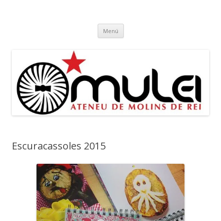
Ateneu Mulei
Ateneu Mulei de Molins de Rei
Vés
Menú
al
contingut
Escuracassoles 2015