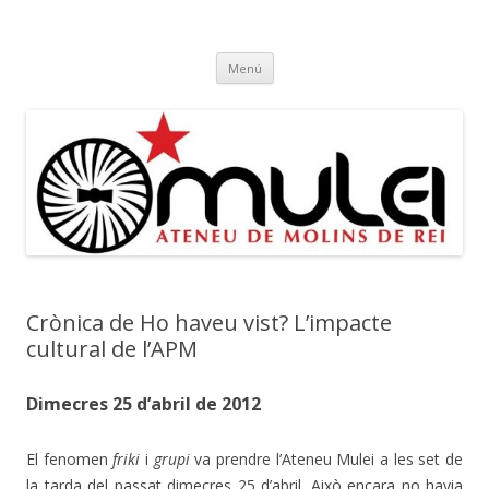
Ateneu Mulei
Ateneu Mulei de Molins de Rei
Vés
Menú
al
contingut
Crònica de Ho haveu vist? L’impacte
cultural de l’APM
Dimecres 25 d’abril de 2012
El fenomen
friki
i
grupi
va prendre l’Ateneu Mulei a les set de
la tarda del passat dimecres 25 d’abril. Això encara no havia