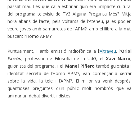
passat mai. I és que calia esbrinar quin era l’impacte cultural
del programa televisiu de TV3 Alguna Pregunta Més? Mitja
hora abans de l’acte, pels voltants de l’Ateneu, ja es podien
veure joves amb samarretes de l’APM?, amb el llibre a la mà,
buscant l’Homo APM?.
Puntualment, i amb emissió radiofònica a l’
Altraveu
, l’
Oriol
Farrés
, professor de Filosofia de la UdG, el
Xavi Narro
,
guionista del programa, i el
Manel Piñero
també guionista i
identitat secreta de l’Homo APM?, van començar a xerrar
sobre la vida, la tele i l’APM?. El millor va venir després:
quantioses preguntes d’un públic molt nombrós que va
animar un debat divertit i distès.