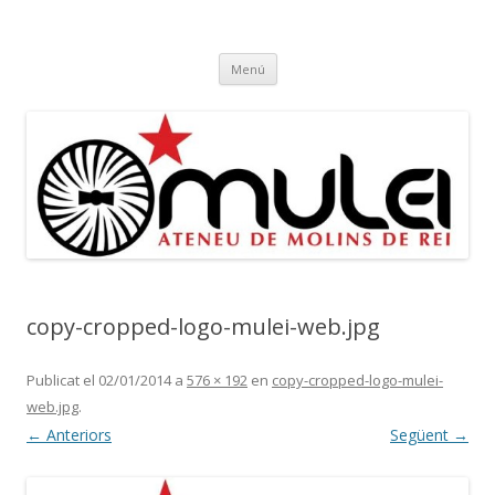
Ateneu Mulei
Ateneu Mulei de Molins de Rei
Vés
Menú
al
contingut
copy-cropped-logo-mulei-web.jpg
Publicat el
02/01/2014
a
576 × 192
en
copy-cropped-logo-mulei-
web.jpg
.
← Anteriors
Següent →