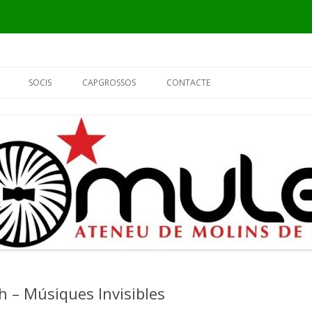
Vés
al
SOCIS
CAPGROSSOS
CONTACTE
contingut
INFORMACIÓ
ELS CAPGROSSOS
PER QUÈ SÓC DEL MULEI?
EL FUSTER
FORMULARI DE SOCI
L’ALCALDE
EL PIER
h – Músiques Invisibles