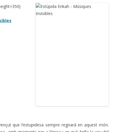
eight=350}
sibles
ençut que l’estupidesa sempre regnarà en aquest món.
ça, amb moments per a l’èpica i en què brilla la veu del