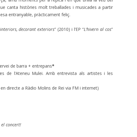
ue canta històries molt treballades i musicades a partir
stesa entranyable, pràcticament feliç.
interiors, decorant exteriors
” (2010) i l’EP “
L’hivern al cos
”
Servei de barra + entrepans
*
es de l’Ateneu Mulei. Amb entrevista als artistes i les
n directe a Ràdio Molins de Rei via FM i internet)
el concert!