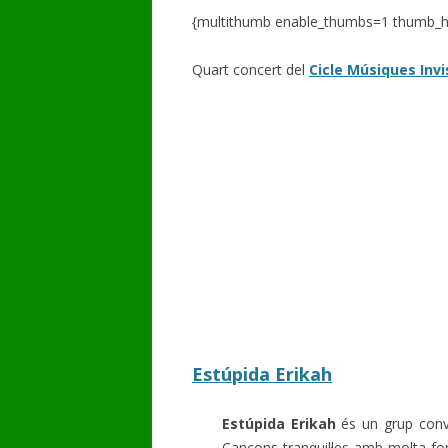
{multithumb enable_thumbs=1 thumb_h
GALERIA DE VÍDEOS
Quart concert del
Cicle Músiques Invi
Estúpida Erikah
Estúpida Erikah
és un grup conv
Cançons tranquil·les amb molta for