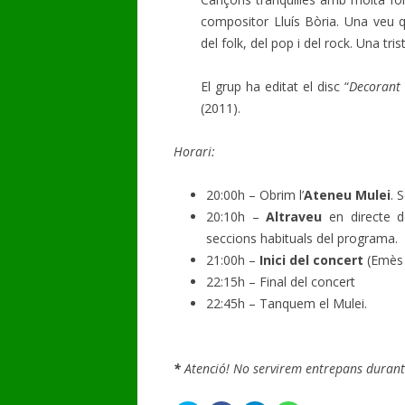
compositor Lluís Bòria. Una veu q
del folk, del pop i del rock. Una tri
El grup ha editat el disc “
Decorant 
(2011).
Horari:
20:00h – Obrim l’
Ateneu Mulei
. 
20:10h –
Altraveu
en directe d
seccions habituals del programa.
21:00h –
Inici del concert
(Emès e
22:15h – Final del concert
22:45h – Tanquem el Mulei.
*
Atenció! No servirem entrepans durant 