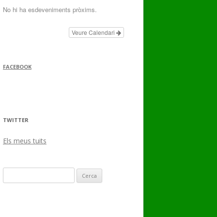
No hi ha esdeveniments pròxims.
Veure Calendari
FACEBOOK
TWITTER
Els meus tuits
Cerca: