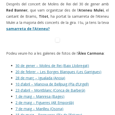
Després del concert de Molins de Rei del 30 de gener amb
Red Banner
, que vam organitzar des de l’
Ateneu Mulei
, el
cantant de Brams,
Titot
, ha portat la samarreta de l’Ateneu
Mulei a la majoria dels concerts de la gira. I tu, ja tens la teva
samarreta de l’Ateneu?
Podeu veure-ho a les galeries de fotos de l’
Àlex Carmona
:
30 de gener – Molins de Rei (Baix Llobregat)
20 de febrer – Les Borges Blanques (Les Garrigues)
28 de març – Igualada (Anoia)
10 d’abril – Vilanova de Bellpuig (Pla d’Urgell)
23 d’abril – Montblanc (Conca de Barberà)
1 de maig – Manresa (Bages)
2 de maig – Figueres (Alt Empordà)
7 de maig – Manlleu (Osona)
15 de maig – Porqueres (Pla de l’Estany)